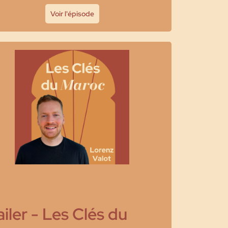
Voir l'épisode
ailer - Les Clés du