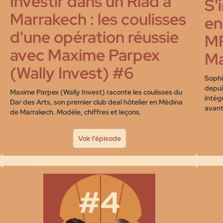
Investir dans un Riad à
S'
Marrakech : les coulisses
en
d'une opération réussie
MR
avec Maxime Parpex
Ma
(Wally Invest) #6
Sophi
depui
Maxime Parpex (Wally Invest) raconte les coulisses du
intég
Dar des Arts, son premier club deal hôtelier en Médina
avant 
de Marrakech. Modèle, chiffres et leçons.
Voir l'épisode