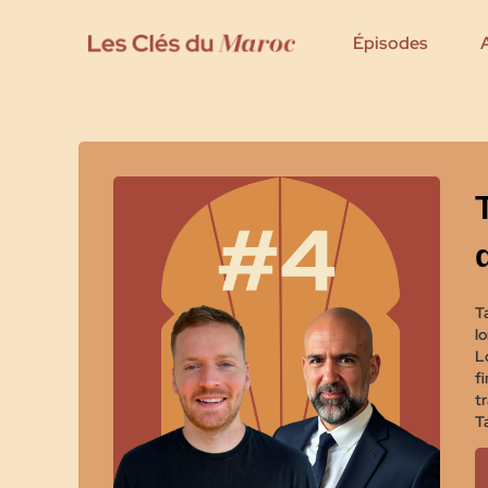
Épisodes
T
l
L
f
t
Ta