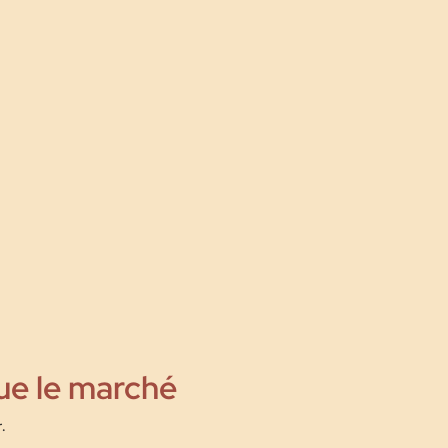
ue le marché
r
.